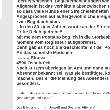
`berufstypischen´ Begleiterscheinungen wie
Allgemein ist das Verhältnis aber zwischen
so dass viele Hunde eher Streicheleinheite
Angesprochen auf außergewöhnliche Ereigni
zwei Begebenheiten:
„ In den 80-ziger Jahren wurde an der Stork
Dritte Reich gedreht.“
Mit meinem Postauto bog ich in die Storkesb
Moment vom Regisseur ausgebremst.
Dann gab es noch die Geschichte mit der Pos
An das schönste Mädchen
´……..´Strasse
4500 Osnabrück
Nach kurzem überlegen im Amt und dann auf
Absender bekannt sei, was sie bestätigte, k
machen. Das er die Meinung des Absenders v
besonders.
„Viele Erlebnisse würden vermutlich ein ganzes Buch füllen. Vielle
gehe und gesund bleibe.“
Das Bürgerforum für Umwelt und Soziales Atter e.V.