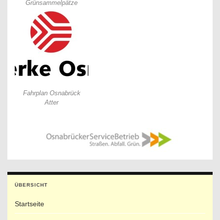
Grünsammelpätze
Fahrplan Osnabrück
Atter
ÜBERSICHT
Startseite