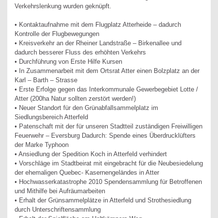
Verkehrslenkung wurden geknüpft.
• Kontaktaufnahme mit dem Flugplatz Atterheide – dadurch
Kontrolle der Flugbewegungen
• Kreisverkehr an der Rheiner Landstraße – Birkenallee und
dadurch besserer Fluss des erhöhten Verkehrs
• Durchführung von Erste Hilfe Kursen
• In Zusammenarbeit mit dem Ortsrat Atter einen Bolzplatz an der
Karl – Barth – Strasse
• Erste Erfolge gegen das Interkommunale Gewerbegebiet Lotte /
Atter (200ha Natur sollten zerstört werden!)
• Neuer Standort für den Grünabfallsammelplatz im
Siedlungsbereich Atterfeld
• Patenschaft mit der für unseren Stadtteil zuständigen Freiwilligen
Feuerwehr – Eversburg Dadurch: Spende eines Überdrucklüfters
der Marke Typhoon
• Ansiedlung der Spedition Koch in Atterfeld verhindert
• Vorschläge im Stadtbeirat mit eingebracht für die Neubesiedelung
der ehemaligen Quebec- Kasernengeländes in Atter
• Hochwasserkatastrophe 2010 Spendensammlung für Betroffenen
und Mithilfe bei Aufräumarbeiten
• Erhalt der Grünsammelplätze in Atterfeld und Strothesiedlung
durch Unterschriftensammlung