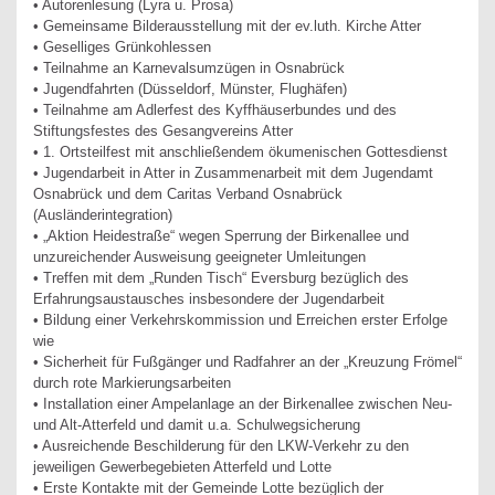
• Autorenlesung (Lyra u. Prosa)
• Gemeinsame Bilderausstellung mit der ev.luth. Kirche Atter
• Geselliges Grünkohlessen
• Teilnahme an Karnevalsumzügen in Osnabrück
• Jugendfahrten (Düsseldorf, Münster, Flughäfen)
• Teilnahme am Adlerfest des Kyffhäuserbundes und des
Stiftungsfestes des Gesangvereins Atter
• 1. Ortsteilfest mit anschließendem ökumenischen Gottesdienst
• Jugendarbeit in Atter in Zusammenarbeit mit dem Jugendamt
Osnabrück und dem Caritas Verband Osnabrück
(Ausländerintegration)
• „Aktion Heidestraße“ wegen Sperrung der Birkenallee und
unzureichender Ausweisung geeigneter Umleitungen
• Treffen mit dem „Runden Tisch“ Eversburg bezüglich des
Erfahrungsaustausches insbesondere der Jugendarbeit
• Bildung einer Verkehrskommission und Erreichen erster Erfolge
wie
• Sicherheit für Fußgänger und Radfahrer an der „Kreuzung Frömel“
durch rote Markierungsarbeiten
• Installation einer Ampelanlage an der Birkenallee zwischen Neu-
und Alt-Atterfeld und damit u.a. Schulwegsicherung
• Ausreichende Beschilderung für den LKW-Verkehr zu den
jeweiligen Gewerbegebieten Atterfeld und Lotte
• Erste Kontakte mit der Gemeinde Lotte bezüglich der