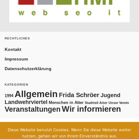
RECHTLICHES
Kontakt
Impressum
Datenschutzerklärung
KATEGORIEN
Allgemein
Frida Schröer
Jugend
1994
Landwehrviertel
Menschen in Atter
Stadtteil Atter
Unser Verein
Wir informieren
Veranstaltungen
Diese Website benutzt Cookies. Wenn Sie diese Website weiter
Kontakt
Impressum
Datenschutzerklärung
nutzen, gehen wir von Ihrem Einverständnis aus.