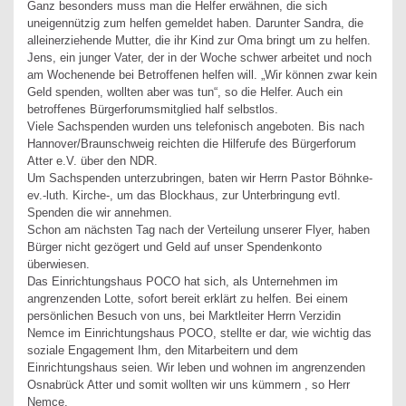
Ganz besonders muss man die Helfer erwähnen, die sich
uneigennützig zum helfen gemeldet haben. Darunter Sandra, die
alleinerziehende Mutter, die ihr Kind zur Oma bringt um zu helfen.
Jens, ein junger Vater, der in der Woche schwer arbeitet und noch
am Wochenende bei Betroffenen helfen will. „Wir können zwar kein
Geld spenden, wollten aber was tun“, so die Helfer. Auch ein
betroffenes Bürgerforumsmitglied half selbstlos.
Viele Sachspenden wurden uns telefonisch angeboten. Bis nach
Hannover/Braunschweig reichten die Hilferufe des Bürgerforum
Atter e.V. über den NDR.
Um Sachspenden unterzubringen, baten wir Herrn Pastor Böhnke-
ev.-luth. Kirche-, um das Blockhaus, zur Unterbringung evtl.
Spenden die wir annehmen.
Schon am nächsten Tag nach der Verteilung unserer Flyer, haben
Bürger nicht gezögert und Geld auf unser Spendenkonto
überwiesen.
Das Einrichtungshaus POCO hat sich, als Unternehmen im
angrenzenden Lotte, sofort bereit erklärt zu helfen. Bei einem
persönlichen Besuch von uns, bei Marktleiter Herrn Verzidin
Nemce im Einrichtungshaus POCO, stellte er dar, wie wichtig das
soziale Engagement Ihm, den Mitarbeitern und dem
Einrichtungshaus seien. Wir leben und wohnen im angrenzenden
Osnabrück Atter und somit wollten wir uns kümmern , so Herr
Nemce.