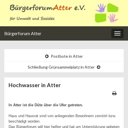
Bürgerforum Atter
Navi
umsc
Postbote in Atter
Schließung Grünsammelplatz in Atter
Hochwasser in Atter
In Atter ist die Düte über die Ufer getreten.
Haus und Hausrat sind von anliegenden Bewohnern zerstört bzw.
beschädigt worden.
Das Bürgerforum will
hier helfen und hat um Unterstützung gebeten