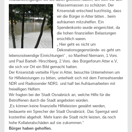
Wassermassen zu schützen.
Der
Krisenstab entschied kurzfristig, dass
wir die Bürger in Atter bitten , beim
aufräumen mitzuhelfen. Ein
Spendenkonto wurde eingerichtet, da
die hohen finanziellen Belastungen
ersichtlich waren.
„ Hier geht es nicht um
Dekorationsgegenstände- es geht um
lebensnotwendige Einrichtungen“ , so Manfred Niemann, 1.Vors.
und Paul Bartelt- Hirschberg, 2.Vors. des Bürgerforum Atter e.V,
die sich vor Ort ein Bild gemacht hatten.
Der Krisenstab verteilte Flyer in Atter, besuchte Unternehmen um
für Hilfeleistungen zu bitten, unterhielt sich mit dem Fernsehsender
NDR und Radiosender NDR1. und half bei Aufräumarbeiten mit
freiwilligen Helfern.
Wir fragten bei der Stadt Osnabrück an, welche Hilfe für die
Betroffenen durch die Stadt angeboten würden.
„Es können keine finanzielle Hilfeleisten gewährt werden,
bedauerte ein Sprecher der Stadt Osnabrück. Das Sperrgut wird
kostenfrei abgeholt. Mehr kann die Stadt nicht leisten, da noch
hohe Kollateralschäden auf sie zukommen.“
Bürger haben geholfen.