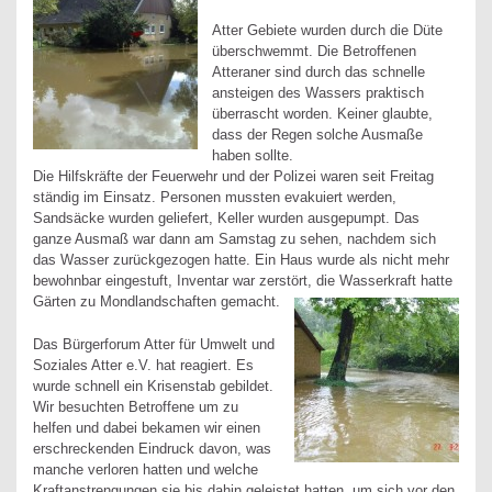
Atter Gebiete wurden durch die Düte
überschwemmt. Die Betroffenen
Atteraner sind durch das schnelle
ansteigen des Wassers praktisch
überrascht worden. Keiner glaubte,
dass der Regen solche Ausmaße
haben sollte.
Die Hilfskräfte der Feuerwehr und der Polizei waren seit Freitag
ständig im Einsatz. Personen mussten evakuiert werden,
Sandsäcke wurden geliefert, Keller wurden ausgepumpt. Das
ganze Ausmaß war dann am Samstag zu sehen, nachdem sich
das Wasser zurückgezogen hatte. Ein Haus wurde als nicht mehr
bewohnbar eingestuft, Inventar war zerstört, die Wasserkraft hatte
Gärten zu Mondlandschaften gemacht.
Das Bürgerforum Atter für Umwelt und
Soziales Atter e.V. hat reagiert. Es
wurde schnell ein Krisenstab gebildet.
Wir besuchten Betroffene um zu
helfen und dabei bekamen wir einen
erschreckenden Eindruck davon, was
manche verloren hatten und welche
Kraftanstrengungen sie bis dahin geleistet hatten, um sich vor den