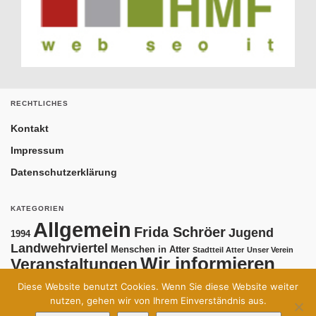
RECHTLICHES
Kontakt
Impressum
Datenschutzerklärung
KATEGORIEN
Allgemein
Frida Schröer
Jugend
1994
Landwehrviertel
Menschen in Atter
Stadtteil Atter
Unser Verein
Wir informieren
Veranstaltungen
Diese Website benutzt Cookies. Wenn Sie diese Website weiter
nutzen, gehen wir von Ihrem Einverständnis aus.
Kontakt
Impressum
Datenschutzerklärung
© 2026 Bürgerforum Atter.