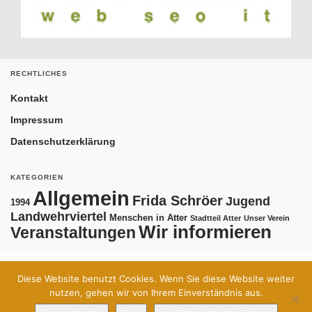
RECHTLICHES
Kontakt
Impressum
Datenschutzerklärung
KATEGORIEN
Allgemein
Frida Schröer
Jugend
1994
Landwehrviertel
Menschen in Atter
Stadtteil Atter
Unser Verein
Wir informieren
Veranstaltungen
Diese Website benutzt Cookies. Wenn Sie diese Website weiter
Kontakt
Impressum
Datenschutzerklärung
nutzen, gehen wir von Ihrem Einverständnis aus.
© 2026 Bürgerforum Atter.