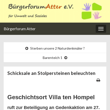
Bürgerforum Atter
Navi
umsc
Sterben unsere 2 Naturdenkmäler ?
Barenteich 1
Schicksale an Stolpersteinen beleuchten
Geschichtsort Villa ten Hompel
ruft zur Beteiligung an Gedenkaktion am 27.