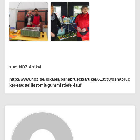
zum NOZ Artikel
http://www.noz.de/lokales/osnabrueck/artikel/613950/osnabruc
ker-stadtteilfest-mit-gummistiefel-lauf