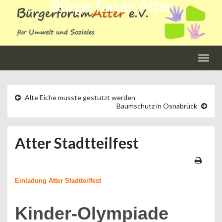
Bürgerforum Atter
Navi
umsc
Alte Eiche musste gestutzt werden
Baumschutz in Osnabrück
Atter Stadtteilfest
Einladung Atter Stadtteilfest
Kinder-Olympiade