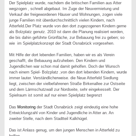
Der Spielplatz wurde, nachdem die britischen Familien aus Atter
wegzogen , schnell abgebaut. Im Zuge der Neuvermietung und
Verkauf der freigewordenen Häuser und Wohnungen, zogen viele
junge Familien mit überdurchschnittlich vielen Kindern, nach
Atterfeld.Der Platz wurde von den dort zugezogenen Kindern gerne
als Bolzplatz genutz. 2010 ist dann die Planung realisiert worden,
die bis dahin geführte Grünfläche, zur Bebauung frei zu geben; so
wie im Spielplatzkonzept der Stadt Osnabrück vorgesehen.
Mit Hilfe der dort lebenden Familien, haben wir es als Verein
geschafft, die Bebauung aufzuheben. Den Kindern und
Jugendlichen war schon mal damit geholfen. Doch der Wunsch
nach einem Spiel- Bolzplatz ,von den dort lebenden Kindern, wurde
immer lauter. Verständlicherweise. die Neue Atterfeld Siedlung
liegt, zwischen der vielbefahrenen Straße Birkenallee zur Ostseite
und dem Lärmschutzwall zur Nordseite, sehr eingekesselt. Der
Spielraum ist somit auf nur einen Spielplatz begrenzt
Das
Monitoring
der Stadt Osnabrück zeigt eindeutig eine hohe
Entwicklungzahl von Kinder und Jugendliche in Atter an. An
zweiter Stelle, nach dem Stadtteil Kalkhügel.
Das ist Anlass genug, um den jungen Menschen in Atterfeld zu
helfen.