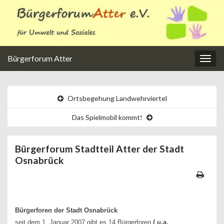
Bürgerforum Atter
Navi
umsc
Ortsbegehung Landwehrviertel
Das Spielmobil kommt!
Bürgerforum Stadtteil Atter der Stadt
Osnabrück
Bürgerforen der Stadt Osnabrück
seit dem 1. Januar 2007 gibt es 14 Bürgerforen
( u.a.